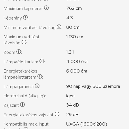
762 cm
Maximum képméret
:
4:3
Képarány
:
80 cm
Minimum vetítési távolság
:
Maximum vetítési
1 130 cm
távolság
:
1,2:1
Zoom
:
4 000 óra
Lámpaélettartam
:
Energiatakarékos
6 000 óra
lámpaélettartam
:
90 nap vagy 500 üzemóra
Lámpagarancia
:
Hordozható (4kg-ig):
igen
34 dB
Zajszint
:
29 dB
Energiatakarékos zajszint
:
Kompatibilis max. input
UXGA (1600x1200)