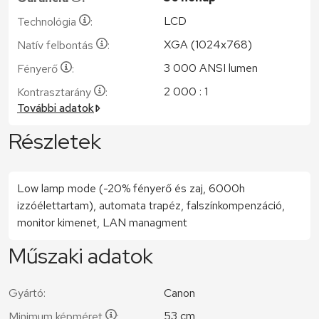
LCD
Technológia
:
XGA (1024x768)
Natív felbontás
:
3 000 ANSI lumen
Fényerő
:
2 000 : 1
Kontrasztarány
:
További adatok
Részletek
Low lamp mode (-20% fényerő és zaj, 6000h
izzóélettartam), automata trapéz, falszínkompenzáció,
monitor kimenet, LAN managment
Műszaki adatok
Gyártó:
Canon
53 cm
Minimum képméret
: