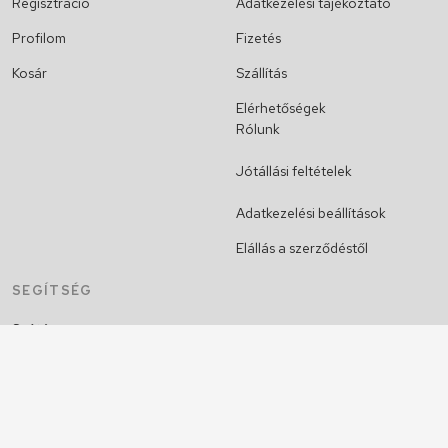
Regisztráció
Adatkezelési tájékoztató
Profilom
Fizetés
Kosár
Szállítás
Elérhetőségek
Rólunk
Jótállási feltételek
Adatkezelési beállítások
Elállás a szerződéstől
SEGÍTSÉG
Szótár
Szaktanácsadás
Hogyan válasszak projektort?