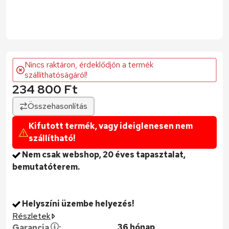
Nincs raktáron, érdeklődjön a termék
szállíthatóságáról!
234 800
Ft
Kifutott termék, vagy ideiglenesen nem
szállítható!
Nem csak webshop, 20 éves tapasztalat,
bemutatóterem.
Helyszíni üzembe helyezés!
Részletek
36 hónap
Garancia
: