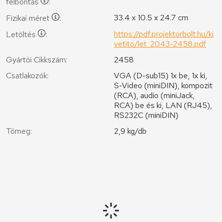
felbontás
:
33.4 x 10.5 x 24.7 cm
Fizikai méret
:
https://pdf.projektorbolt.hu/ki
Letöltés
:
vetito/let_2043-2458.pdf
Gyártói Cikkszám:
2458
Csatlakozók:
VGA (D-sub15) 1x be, 1x ki,
S-Video (miniDIN), kompozit
(RCA), audio (miniJack,
RCA) be és ki, LAN (RJ45),
RS232C (miniDIN)
Tömeg:
2,9 kg/db